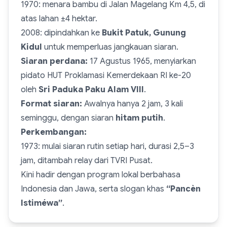
1970: menara bambu di Jalan Magelang Km 4,5, di
atas lahan ±4 hektar.
2008: dipindahkan ke
Bukit Patuk, Gunung
Kidul
untuk memperluas jangkauan siaran.
Siaran perdana:
17 Agustus 1965, menyiarkan
pidato HUT Proklamasi Kemerdekaan RI ke-20
oleh
Sri Paduka Paku Alam VIII
.
Format siaran:
Awalnya hanya 2 jam, 3 kali
seminggu, dengan siaran
hitam putih
.
Perkembangan:
1973: mulai siaran rutin setiap hari, durasi 2,5–3
jam, ditambah relay dari TVRI Pusat.
Kini hadir dengan program lokal berbahasa
Indonesia dan Jawa, serta slogan khas
“Pancèn
Istiméwa”
.